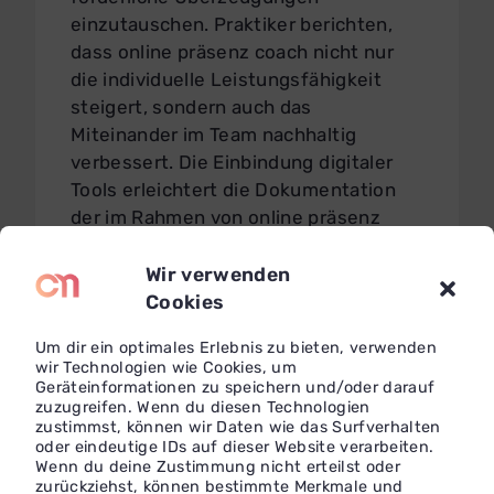
einzutauschen. Praktiker berichten,
dass online präsenz coach nicht nur
die individuelle Leistungsfähigkeit
steigert, sondern auch das
Miteinander im Team nachhaltig
verbessert. Die Einbindung digitaler
Tools erleichtert die Dokumentation
der im Rahmen von online präsenz
coach erzielten Ergebnisse erheblich.
Durch online präsenz coach lernen
Wir verwenden
Coachees, hinderliche Denkmuster zu
Cookies
erkennen und gegen förderliche
Um dir ein optimales Erlebnis zu bieten, verwenden
Überzeugungen einzutauschen.
wir Technologien wie Cookies, um
Geräteinformationen zu speichern und/oder darauf
zuzugreifen. Wenn du diesen Technologien
Online präsenz coach fördert einen
zustimmst, können wir Daten wie das Surfverhalten
offenen Dialog über Erwartungen,
oder eindeutige IDs auf dieser Website verarbeiten.
Fortschritte und Verantwortlichkeiten
Wenn du deine Zustimmung nicht erteilst oder
zurückziehst, können bestimmte Merkmale und
– ein wesentlicher Treiber für Erfolg.