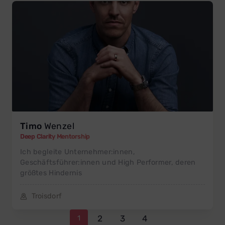
Timo
Wenzel
Deep Clarity Mentorship
Ich begleite Unternehmer:innen,
Geschäftsführer:innen und High Performer, deren
größtes Hindernis
Troisdorf
2
3
4
1