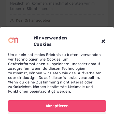
Herzlich Willkommen, manchmal geraten wir im
Leben in Situationen, in
Kein Ort angegeben
Wir verwenden
Cookies
Um dir ein optimales Erlebnis zu bieten, verwenden
wir Technologien wie Cookies, um
Geräteinformationen zu speichern und/oder darauf
zuzugreifen. Wenn du diesen Technologien
zustimmst, können wir Daten wie das Surfverhalten
oder eindeutige IDs auf dieser Website verarbeiten.
Wenn du deine Zustimmung nicht erteilst oder
zurückziehst, können bestimmte Merkmale und
Funktionen beeinträchtigt werden.
Wolfgang
Konrad
Wolfgang Konrad Bewusstseins- und Quantencoaching
Akzeptieren
Die Themen bewegen sich im 1:1 Coaching in der