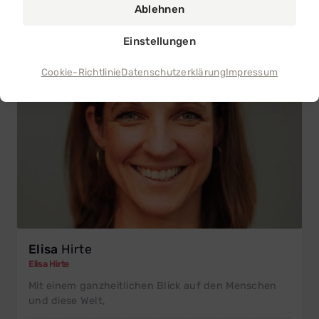
Persönlichkeitsentwicklung
Ablehnen
Thayngen
Einstellungen
Cookie-Richtlinie
Datenschutzerklärung
Impressum
Elisa
Hirte
Elisa Hirte
Mit einem ganzheitlichen Blick auf den Menschen
und diese Welt,