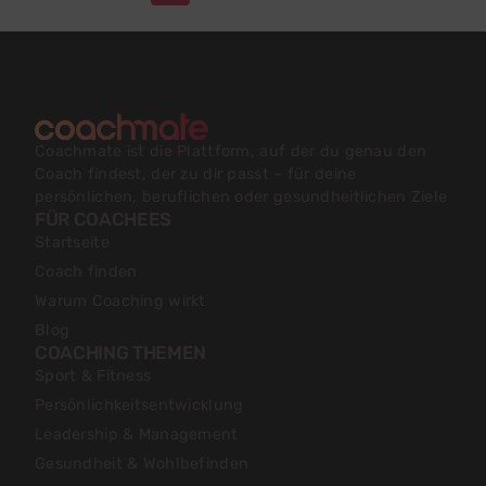
Coachmate ist die Plattform, auf der du genau den
Coach findest, der zu dir passt – für deine
persönlichen, beruflichen oder gesundheitlichen Ziele
FÜR COACHEES
Startseite
Coach finden
Warum Coaching wirkt
Blog
COACHING THEMEN
Sport & Fitness
Persönlichkeitsentwicklung
Leadership & Management
Gesundheit & Wohlbefinden