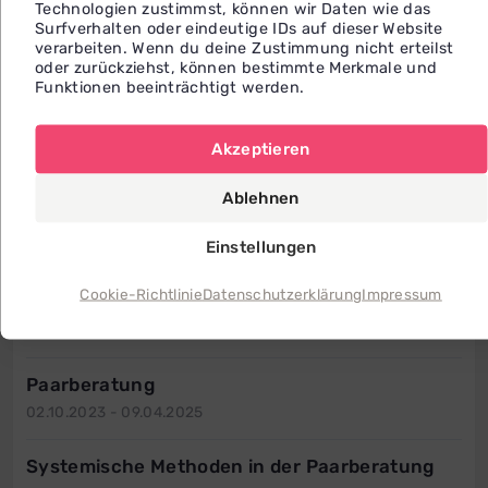
Ohne Druck. Ohne Rollen. Dafür mit
Technologien zustimmst, können wir Daten wie das
Surfverhalten oder eindeutige IDs auf dieser Website
Offenheit, Humor und ehrlichem
verarbeiten. Wenn du deine Zustimmung nicht erteilst
Interesse.
oder zurückziehst, können bestimmte Merkmale und
Funktionen beeinträchtigt werden.
Qualifikationen und Erfahrungen
Akzeptieren
Coaching Ausbildung
Ablehnen
NLP Master
Einstellungen
06.09.2013 - 09.03.2014
Cookie-Richtlinie
Datenschutzerklärung
Impressum
NLP Trainer nach DVNL/EANLP
05.09.2014 - 30.11.2014
Paarberatung
02.10.2023 - 09.04.2025
Systemische Methoden in der Paarberatung