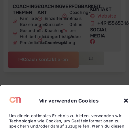
COACHING-
COACHING-
VERFÜGBARKEIT
KONTAKT
THEMEN
ART
Coaching-
Website
Familie &
Einzeltermine
Praxis
+491556531
Beziehungen
Kurzzeit-
Online
SOCIAL
Gesundheit &
Coaching
per
MEDIA
Wohlbefinden
Längerfristige
Video
Persönlichkeitsentwicklung
Coachings
Coach kontaktieren
Über uns
Wir verwenden Cookies
Uns geht es nicht um höher, schneller,
besser. Sondern darum, sich selbst
Um dir ein optimales Erlebnis zu bieten, verwenden wir
Technologien wie Cookies, um Geräteinformationen zu
und einander wieder näherzukommen.
speichern und/oder darauf zuzugreifen. Wenn du diesen