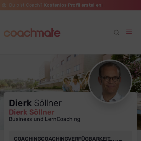
Du bist Coach?
Kostenlos Profil erstellen!
Dierk
Söllner
Dierk Söllner
Business und LernCoaching
COACHING-
COACHING-
VERFÜGBARKEIT