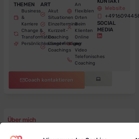
KONTAKT
THEMEN
ART
An
Website
Business
Akut
flexiblen
+491609445
&
Situationen
Orten
SOCIAL
Karriere
Einzeltermine
Beim
MEDIA
Change &
Kurzzeit-
Klienten
Transformation
Coaching
Online
Persönlichkeitsentwicklung
Längerfristige
per
Coachings
Video
Telefonisches
Coaching
Coach kontaktieren
Über mich
Bitte lege einen „Über mich“ Text an…