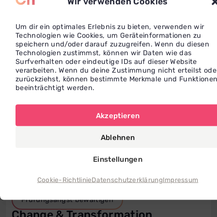
Wir verwenden Cookies
Qualifikationen und Erfahrungen
Um dir ein optimales Erlebnis zu bieten, verwenden wir
Technologien wie Cookies, um Geräteinformationen zu
Coaching Ausbildung
speichern und/oder darauf zuzugreifen. Wenn du diesen
Technologien zustimmst, können wir Daten wie das
Keine Bildungseinträge verfügbar
Surfverhalten oder eindeutige IDs auf dieser Website
verarbeiten. Wenn du deine Zustimmung nicht erteilst ode
zurückziehst, können bestimmte Merkmale und Funktione
beeinträchtigt werden.
Meine Coaching-Schwerpunkte
Business & Management
Akzeptieren
Agiles Arbeiten & New Work
Karriereberatung
Ablehnen
Onboarding & Berufsstart
Einstellungen
Bildung & Lernen
Lerncoaching
Cookie-Richtlinie
Lernstrategien entwickeln
Datenschutzerklärung
Impressum
Prüfungsangst bewältigen
Change & Transformation