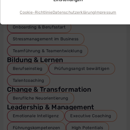
Kommunikations-Coaching
Cookie-Richtlinie
Datenschutzerklärung
Impressum
Konfliktmanagement im Job
Onboarding & Berufsstart
Stressmanagement im Business
Teamführung & Teamentwicklung
Bildung & Lernen
Berufseinstieg
Prüfungsangst bewältigen
Talentcoaching
Change & Transformation
Berufliche Neuorientierung
Leadership & Management
Emotionale Intelligenz
Executive Coaching
Führungskompetenzen
High Potentials