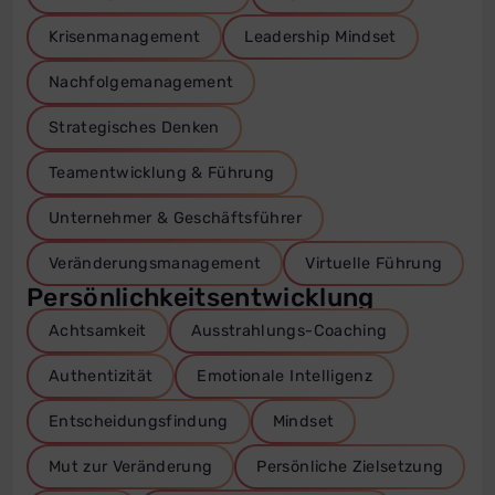
Krisenmanagement
Leadership Mindset
Nachfolgemanagement
Strategisches Denken
Teamentwicklung & Führung
Unternehmer & Geschäftsführer
Veränderungsmanagement
Virtuelle Führung
Persönlichkeitsentwicklung
Achtsamkeit
Ausstrahlungs-Coaching
Authentizität
Emotionale Intelligenz
Entscheidungsfindung
Mindset
Mut zur Veränderung
Persönliche Zielsetzung