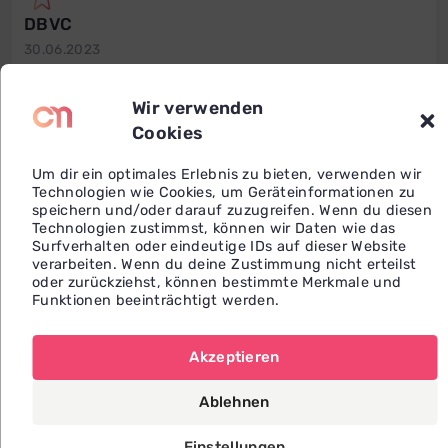
DBVC
30.06.2023
IOBC
Wir verwenden
30.06.2023
Cookies
ICF
Um dir ein optimales Erlebnis zu bieten, verwenden wir
Technologien wie Cookies, um Geräteinformationen zu
31.03.2025
speichern und/oder darauf zuzugreifen. Wenn du diesen
Technologien zustimmst, können wir Daten wie das
Surfverhalten oder eindeutige IDs auf dieser Website
Meine Coaching-Schwerpunkte
verarbeiten. Wenn du deine Zustimmung nicht erteilst
oder zurückziehst, können bestimmte Merkmale und
Funktionen beeinträchtigt werden.
Business & Management
Berufsneuorientierung
Bewerbungstraining
Akzeptieren
Diversity & Inclusion-Coaching
Ablehnen
Führungskräfte-Coaching
Karriereberatung
Einstellungen