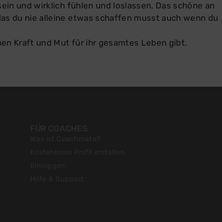
sein und wirklich fühlen und loslassen. Das schöne an
das du nie alleine etwas schaffen musst auch wenn du
nen Kraft und Mut für ihr gesamtes Leben gibt.
FÜR COACHES
Was ist Coachmate?
Kostenloses Profil erstellen
Einloggen
Hilfe & Support