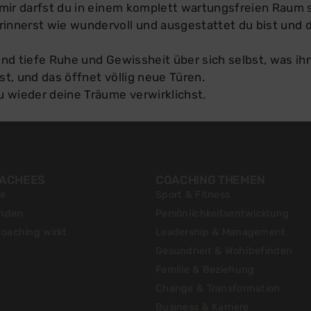
i mir darfst du in einem komplett wartungsfreien Raum 
rinnerst wie wundervoll und ausgestattet du bist und 
und tiefe Ruhe und Gewissheit über sich selbst, was ih
rst, und das öffnet völlig neue Türen.
u wieder deine Träume verwirklichst.
OACHEES
COACHING THEMEN
te
Sport & Fitness
inden
Persönlichkeitsentwicklung
oaching wirkt
Leadership & Management
Gesundheit & Wohlbefinden
Familie & Beziehung
Change & Transformation
Business & Karriere