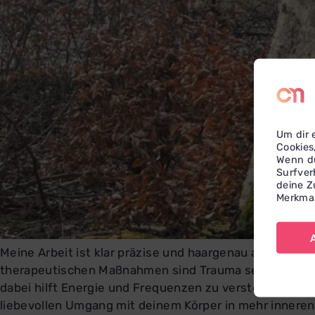
Um dir 
Cookies
Wenn du
Surfver
deine Z
Merkmal
Meine Arbeit ist klar präzise und haargenau auf dich
therapeutischen Maßnahmen sind Trauma sensibel. Ich 
dabei hilft Energie und Frequenzen zu verstehen und d
liebevollen Umgang mit deinem Körper in mehr inneren F