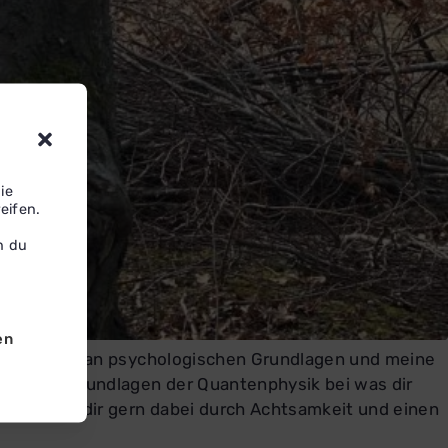
ie
eifen.
n du
en
entiere mich an psychologischen Grundlagen und meine
dir die Grundlagen der Quantenphysik bei was dir
 und helfe dir gern dabei durch Achtsamkeit und einen