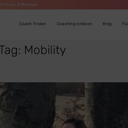
il in nur 2 Minuten
Coach finden
Coaching erleben
Blog
Fü
 Tag:
Mobility