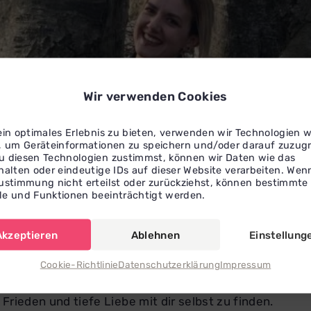
Wir verwenden Cookies
ein optimales Erlebnis zu bieten, verwenden wir Technologien w
, um Geräteinformationen zu speichern und/oder darauf zuzugr
 diesen Technologien zustimmst, können wir Daten wie das
halten oder eindeutige IDs auf dieser Website verarbeiten. Wen
ustimmung nicht erteilst oder zurückziehst, können bestimmte
e und Funktionen beeinträchtigt werden.
Akzeptieren
Ablehnen
Einstellung
 und deine persönlichen Themen zugeschnitten. Ich ori
Cookie-Richtlinie
Datenschutzerklärung
Impressum
arbeite gern mit schamanischen Methoden oder bringe 
iese bewusst zu leiten. Ich bin außerdem Yogalehrerin
rieden und tiefe Liebe mit dir selbst zu finden.