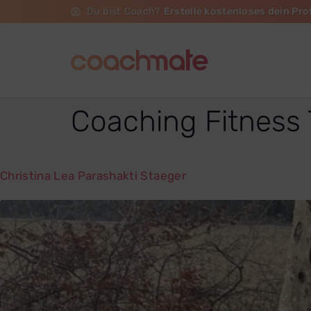
Du bist Coach?
Erstelle kostenloses dein Prof
Coaching Fitness
Christina Lea Parashakti Staeger