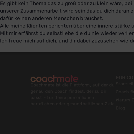
Es gibt kein Thema das zu groß oder zu klein wäre, be
unserer Zusammenarbeit wird sein das du dich daran e
dafür keinen anderen Menschen brauchst.
Alle meine Klienten berichten über eine innere stärke 
Mit mir erfährst du selbstliebe die du nie wieder verlie
Ich freue mich auf dich, und dir dabei zuzusehen wie d
FÜR C
Startsei
Coachmate ist die Plattform, auf der du
genau den Coach findest, der zu dir
Coach f
passt – für deine persönlichen,
Warum C
beruflichen oder gesundheitlichen Ziele
Blog