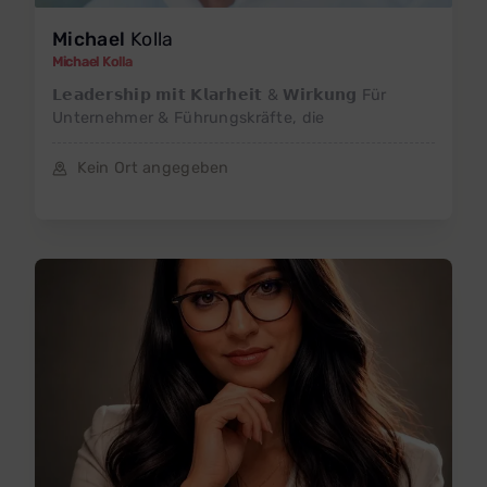
Michael
Kolla
Michael Kolla
𝗟𝗲𝗮𝗱𝗲𝗿𝘀𝗵𝗶𝗽 𝗺𝗶𝘁 𝗞𝗹𝗮𝗿𝗵𝗲𝗶𝘁 & 𝗪𝗶𝗿𝗸𝘂𝗻𝗴 Für
Unternehmer & Führungskräfte, die
Kein Ort angegeben