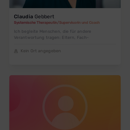
Claudia
Gebbert
Systemische Therapeutin/Supervisorin und Coach
Ich begleite Menschen, die für andere
Verantwortung tragen: Eltern, Fach-
Kein Ort angegeben