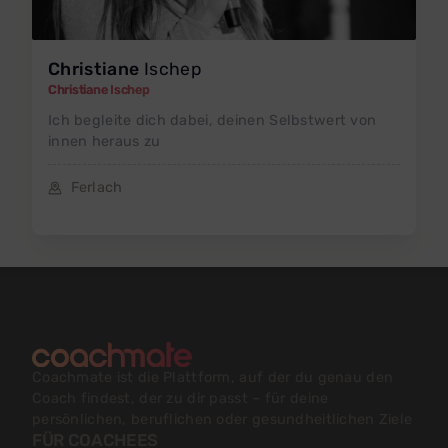
Christiane
Ischep
Christiane Ischep
Ich begleite dich dabei, deinen Selbstwert von
innen heraus zu
Ferlach
Coachmate ist die Plattform, auf der du genau den
Coach findest, der zu dir passt – für deine
persönlichen, beruflichen oder gesundheitlichen Ziele
FÜR COACHEES