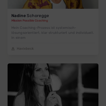
Nadine
Schoregge
Mission Possible Coaching
Mein Coaching-Prozess ist systemisch-
lösungsorientiert, klar strukturiert und individuell.
In einem
Havixbeck