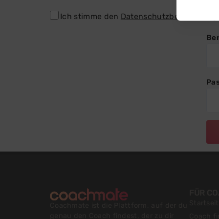
Ich stimme den
Datenschutzbestimmung
Be
Pa
FÜR C
Startsei
Coachmate ist die Plattform, auf der du
genau den Coach findest, der zu dir
Coach f