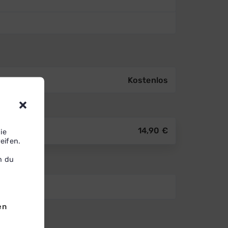
Kostenlos
14,90
€
ie
eifen.
n du
en