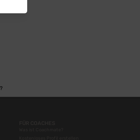
n
?
FÜR COACHES
Was ist Coachmate?
Kostenloses Profil erstellen