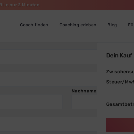
il in nur 2 Minuten
Coach finden
Coaching erleben
Blog
Fü
Dein Kauf
Zwischens
Steuer/MwS
Nachname
Gesamtbetr