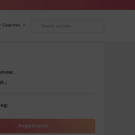
r Coaches
umme:
t.:
ag: