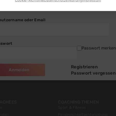
Cookie-Richtlinie
Datenschutzerklärung
Impressum
en
von Coachmate zu.
nutzername oder Email
sswort
Passwort merke
Registrieren
Passwort vergessen
OACHEES
COACHING THEMEN
te
Sport & Fitness
inden
Persönlichkeitsentwicklung