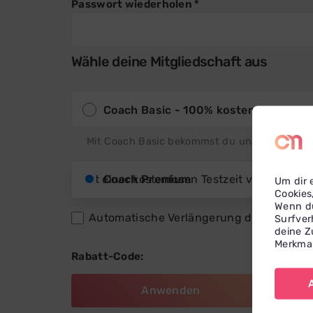
Passwort wiederholen *
Wähle deine Mitgliedschaft aus
Coach Basic - 100% kostenlos
Mit Coach Basic bekommst du unser Standard P
Mit einer kostenlosen Testzeit von 14 Tage
Coach Premium
Um dir 
Cookies
Wenn du
Automatische Verlängerung des Abonne
Surfver
deine Z
Merkmal
Rabatt-Code: