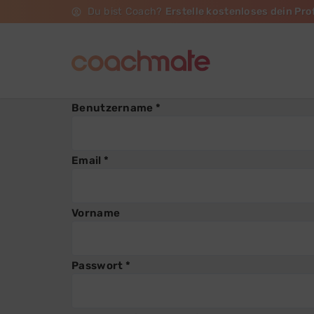
Du bist Coach?
Erstelle kostenloses dein Prof
Benutzername *
Email *
Vorname
Passwort *