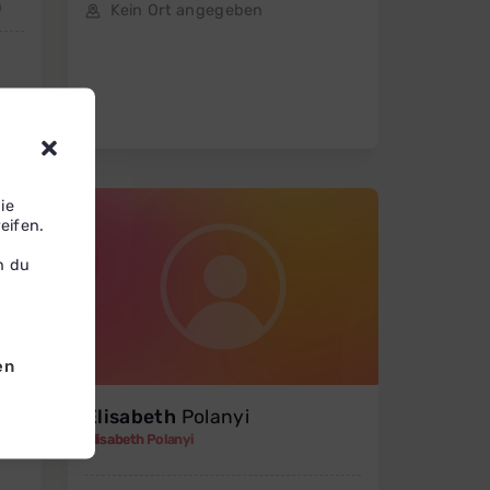
n
Kein Ort angegeben
ie
eifen.
n du
en
Elisabeth
Polanyi
Elisabeth Polanyi