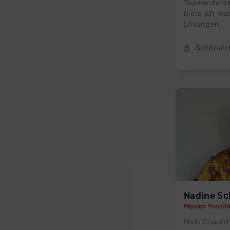
Teamentwick
biete ich m
Lösungen,
Schöneic
Nadine
Sc
Mission Possib
Mein Coachin