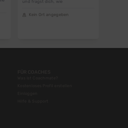
Sie
und fragst dich, wie
Kein Ort angegeben
FÜR COACHES
Was ist Coachmate?
Kostenloses Profil erstellen
Einloggen
Hilfe & Support