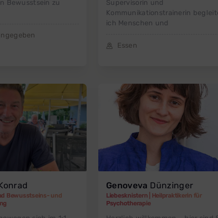
ein Bewusstsein zu
Supervisorin und
Kommunikationstrainerin begleit
ich Menschen und
 angegeben
Essen
Konrad
Genoveva
Dünzinger
ad Bewusstseins- und
Liebesknistern | Heilpraktikerin für
ing
Psychotherapie