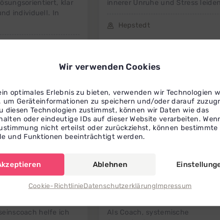
ösungsorientiert, klar
innerer Unruhe und Stress leide
und individuell. In
Hepstedt
k
Wir verwenden Cookies
ein optimales Erlebnis zu bieten, verwenden wir Technologien w
, um Geräteinformationen zu speichern und/oder darauf zuzugr
 diesen Technologien zustimmst, können wir Daten wie das
halten oder eindeutige IDs auf dieser Website verarbeiten. Wen
ustimmung nicht erteilst oder zurückziehst, können bestimmte
e und Funktionen beeinträchtigt werden.
Akzeptieren
Ablehnen
Einstellung
Cookie-Richtlinie
Datenschutzerklärung
Impressum
Sajaz
Annie
Grasnick
Coach & systemische Supervisorin
einscoach helfe ich
Als Coach, systemische