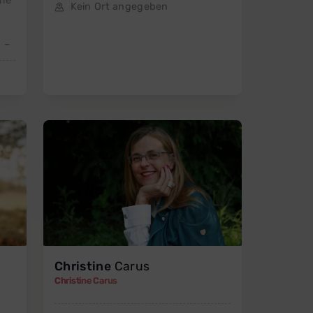
lle
Kein Ort angegeben
 –
Christine
Carus
Christine Carus