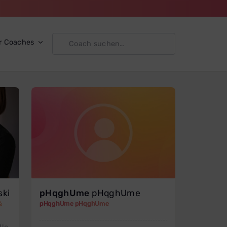
r Coaches
ski
pHqghUme
pHqghUme
&
pHqghUme pHqghUme