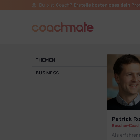
Du bist Coach?
Erstelle kostenloses dein Prof
THEMEN
BUSINESS
Patrick
Ro
Roscher-Coac
Als erfahren