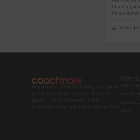
Die Themen 
Coaching in 
Persönlichke
Thaynge
FÜR C
Startsei
Coachmate ist die Plattform, auf der du
genau den Coach findest, der zu dir
Coach f
passt – für deine persönlichen,
Warum C
beruflichen oder gesundheitlichen Ziele
Blog