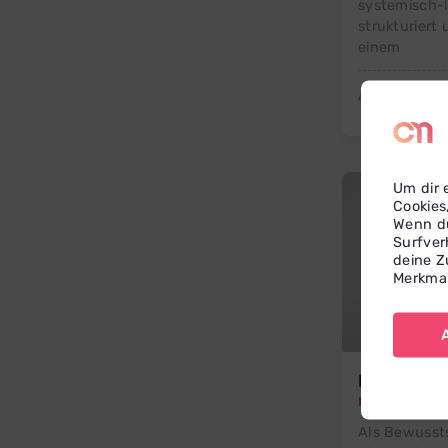
systemisch-l
strukturiert 
einem
Havixbec
Um dir 
Cookies
Wenn du
Surfver
deine Z
Merkmal
Marianna
Marianna Sajaz
Als Bewussts