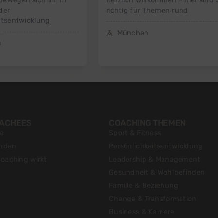
bewegen sich im 1:1
Herzlich willkommen – hier sind 
der
richtig für Themen rund
itsentwicklung
München
n
OACHEES
COACHING THEMEN
te
Sport & Fitness
inden
Persönlichkeitsentwicklung
oaching wirkt
Leadership & Management
Gesundheit & Wohlbefinden
Familie & Beziehung
Change & Transformation
Business & Karriere