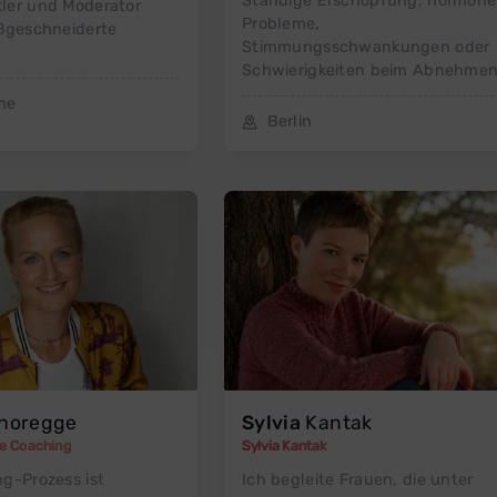
Ständige Erschöpfung, hormone
ler und Moderator
Probleme,
aßgeschneiderte
Stimmungsschwankungen oder
Schwierigkeiten beim Abnehmen
he
Berlin
horegge
Sylvia
Kantak
le Coaching
Sylvia Kantak
g-Prozess ist
Ich begleite Frauen, die unter