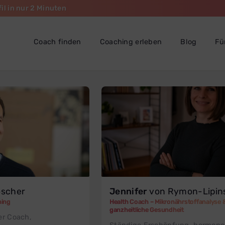
il in nur 2 Minuten
Coach finden
Coaching erleben
Blog
Fü
scher
Jennifer
von Rymon-Lipin
hing
Health Coach – Mikronährstoffanalyse 
ganzheitliche Gesundheit
er Coach,