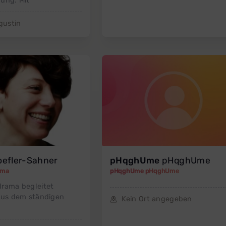
ung. Mit
gustin
efler-Sahner
pHqghUme
pHqghUme
ama
pHqghUme pHqghUme
drama begleitet
aus dem ständigen
Kein Ort angegeben