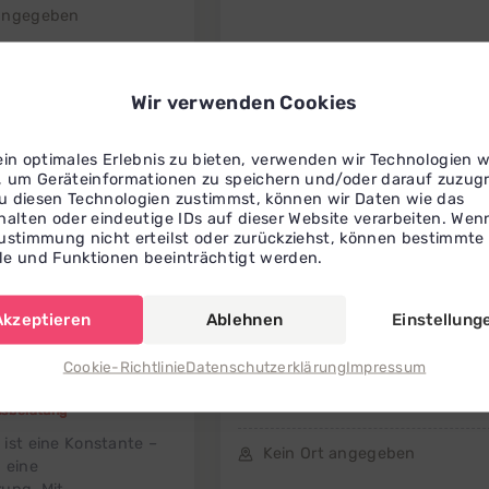
 angegeben
Wir verwenden Cookies
ein optimales Erlebnis zu bieten, verwenden wir Technologien w
, um Geräteinformationen zu speichern und/oder darauf zuzugr
 diesen Technologien zustimmst, können wir Daten wie das
halten oder eindeutige IDs auf dieser Website verarbeiten. Wen
ustimmung nicht erteilst oder zurückziehst, können bestimmte
e und Funktionen beeinträchtigt werden.
Akzeptieren
Ablehnen
Einstellung
Cookie-Richtlinie
Datenschutzerklärung
Impressum
l
Stephanie
Herding
aching &
Stephanie Herding
nsberatung
ist eine Konstante –
Kein Ort angegeben
 eine