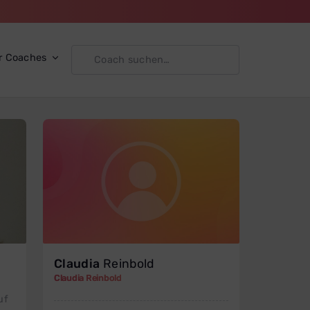
r Coaches
Claudia
Reinbold
Claudia Reinbold
uf