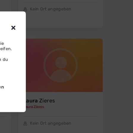
Kein Ort angegeben
ie
eifen.
n du
en
Laura
Zieres
Laura Zieres
Kein Ort angegeben