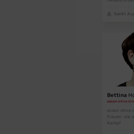
Herausforder
Sankt Au
Bettina
Ho
essen ohne dr
essen ohne 
Frauen, die 
Kampf