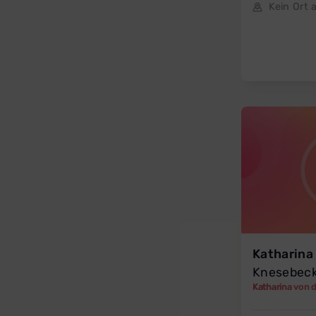
Kein Ort
Katharina
Knesebec
Katharina von