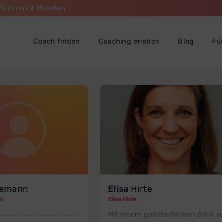
il in nur 2 Minuten
Coach finden
Coaching erleben
Blog
Fü
iemann
Elisa
Hirte
nn
Elisa Hirte
Mit einem ganzheitlichen Blick a