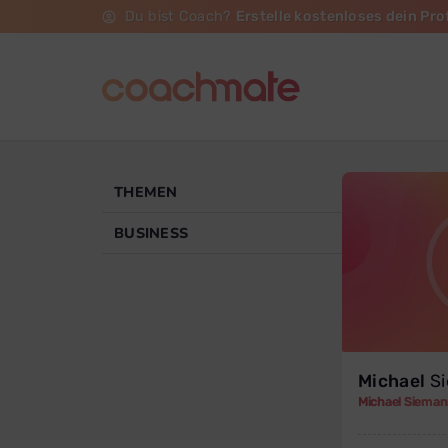
Du bist Coach?
Erstelle kostenloses dein Prof
THEMEN
BUSINESS
Michael
S
Michael Siema