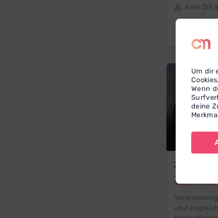
Kein Ort
Um dir 
Cookies
Wenn du
Surfver
deine Z
Merkmal
Jörg
Riede
Jörg Riedel Co
Transformatio
Veränderung 
und zugleich