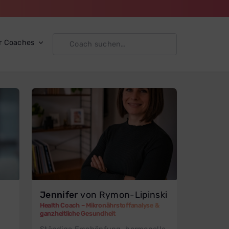
r Coaches
Jennifer
von Rymon-Lipinski
Health Coach – Mikronährstoffanalyse &
ganzheitliche Gesundheit