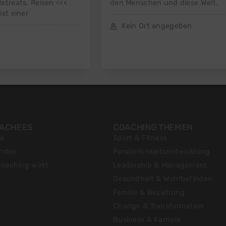
etreats, Reisen <<<
den Menschen und diese Welt,
ist einer
Kein Ort angegeben
OACHEES
COACHING THEMEN
te
Sport & Fitness
inden
Persönlichkeitsentwicklung
oaching wirkt
Leadership & Management
Gesundheit & Wohlbefinden
Familie & Beziehung
Change & Transformation
Business & Karriere