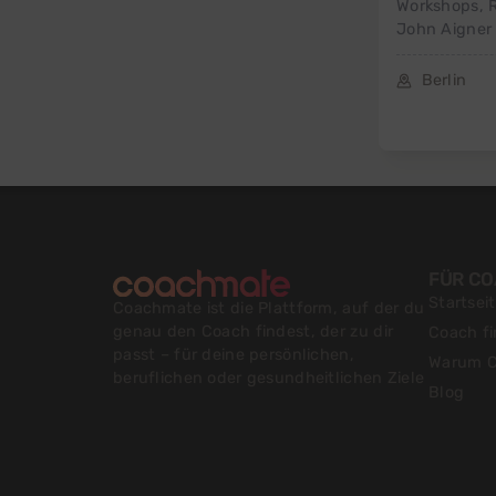
Workshops, R
John Aigner 
Berlin
FÜR C
Startsei
Coachmate ist die Plattform, auf der du
genau den Coach findest, der zu dir
Coach f
passt – für deine persönlichen,
Warum C
beruflichen oder gesundheitlichen Ziele
Blog