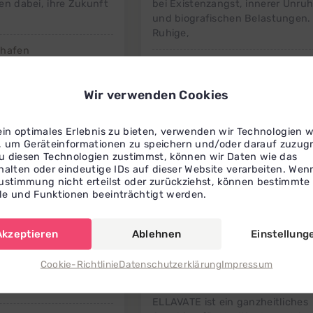
en dabei, ihre Zukunft
bei Existenzangst, innerer Unru
und biografischen Belastungen.
Ruhige,
shafen
Saarbrücken
Wir verwenden Cookies
ein optimales Erlebnis zu bieten, verwenden wir Technologien w
, um Geräteinformationen zu speichern und/oder darauf zuzugr
 diesen Technologien zustimmst, können wir Daten wie das
halten oder eindeutige IDs auf dieser Website verarbeiten. Wen
ustimmung nicht erteilst oder zurückziehst, können bestimmte
e und Funktionen beeinträchtigt werden.
Akzeptieren
Ablehnen
Einstellung
Cookie-Richtlinie
Datenschutzerklärung
Impressum
eş
Ann-Kathrin
Petersen
ELLAVATE – Ann-Kathrin Petersen
ELLAVATE ist ein ganzheitliches