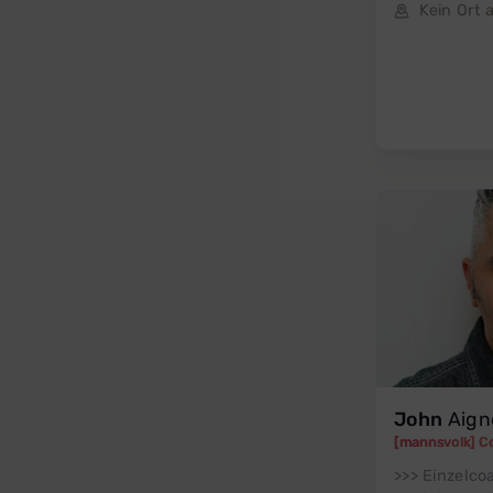
Kein Ort
John
Aign
[mannsvolk] Co
>>> Einzelco