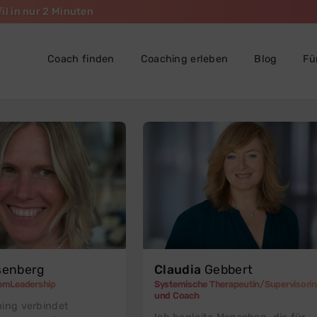
il in nur 2 Minuten
Coach finden
Coaching erleben
Blog
Fü
enberg
Claudia
Gebbert
emLeadership
Systemische Therapeutin/Supervisorin
und Coach
ing verbindet