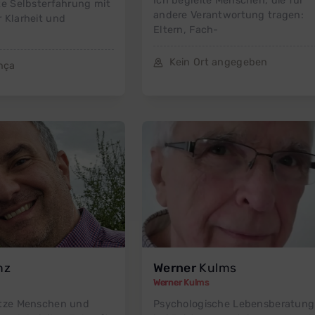
Ich begleite Menschen, die für
te Selbsterfahrung mit
andere Verantwortung tragen:
 Klarheit und
Eltern, Fach-
Kein Ort angegeben
nça
nz
Werner
Kulms
Werner Kulms
ütze Menschen und
Psychologische Lebensberatung