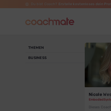
Du bist Coach?
Erstelle kostenloses dein Prof
THEMEN
BUSINESS
Nicole
Wes
EmbodiedSyst
Dieses Coach