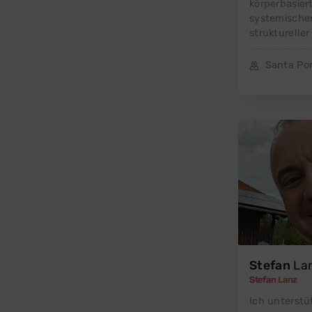
körperbasier
systemischer
struktureller
Santa Po
Stefan
La
Stefan Lanz
Ich unterst