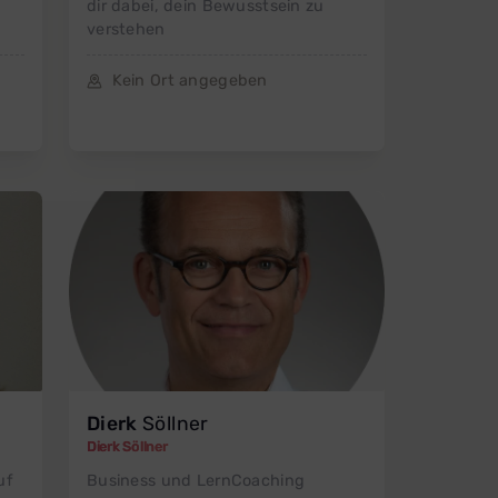
dir dabei, dein Bewusstsein zu
verstehen
Kein Ort angegeben
Dierk
Söllner
Dierk Söllner
uf
Business und LernCoaching