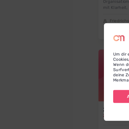
Organisation
mit Klarheit,
Friedrich
Um dir 
Cookies
Wenn du
Surfver
deine Z
Merkmal
Zeynep
At
Zeynep Ateş