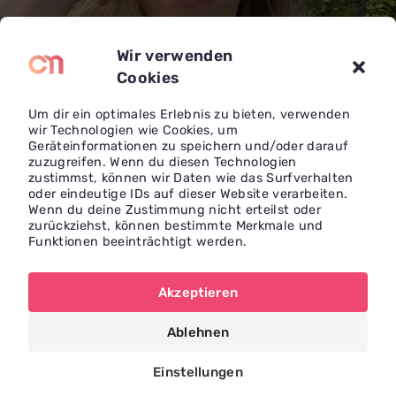
Wir verwenden
Cookies
Um dir ein optimales Erlebnis zu bieten, verwenden
wir Technologien wie Cookies, um
Verwurzelt – traumasensibles, körperorientiertes
Geräteinformationen zu speichern und/oder darauf
Coaching
zuzugreifen. Wenn du diesen Technologien
zustimmst, können wir Daten wie das Surfverhalten
oder eindeutige IDs auf dieser Website verarbeiten.
In meiner Arbeit begleite ich Menschen, die im Alltag
Wenn du deine Zustimmung nicht erteilst oder
oft funktionieren, viel leisten und Verantwortung
zurückziehst, können bestimmte Merkmale und
Funktionen beeinträchtigt werden.
tragen – und sich dabei innerlich erschöpft,
angespannt oder dauerhaft im Stress erleben. Häufig
zeigen sich Muster wie People Pleasing,
Akzeptieren
Überanpassung, innere Unruhe, Schwierigkeiten mit
Ablehnen
Grenzen oder das Gefühl, nie ganz bei sich
anzukommen.
Einstellungen