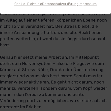
Vielleicht hast du schon viel verstanden über dich
Cookie-Richtlinie
Datenschutzerklärung
Impressum
selbst, deine Muster und die Zusammenhänge in
deinem Leben. Und gleichzeitig merkst du, dass sich
im Alltag auf einer tieferen, körperlichen Ebene noch
nicht so viel verändert hat: Der Stress bleibt, die
innere Anspannung ist oft da, und alte Reaktionen
greifen weiterhin, obwohl du sie längst durchschaut
hast.
Genau hier setzt meine Arbeit an. Im Mittelpunkt
steht dein Nervensystem – also die Frage, wie dein
Körper auf Stress, Nähe, Druck oder Überforderung
reagiert und warum sich bestimmte Schutzmuster
immer wieder aktivieren. Es geht nicht darum, noch
mehr zu verstehen, sondern darum, vom Kopf wieder
mehr in den Körper zu kommen und echte
Veränderung dort zu ermöglichen, wo sie tatsächlich
entsteht: im Erleben.