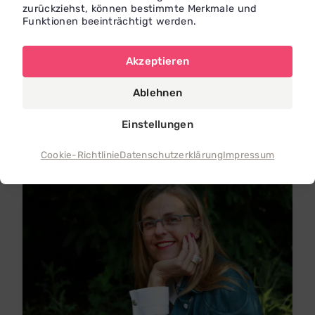
zurückziehst, können bestimmte Merkmale und
Funktionen beeinträchtigt werden.
Miriam
Zatti-Herold
Die Rauszeit
Akzeptieren
Erlebe Coaching in der Natur! Als ausgebildeter
Natur Coach begleite
Ablehnen
Aidlingen, Württemberg
Einstellungen
Cookie-Richtlinie
Datenschutzerklärung
Impressum